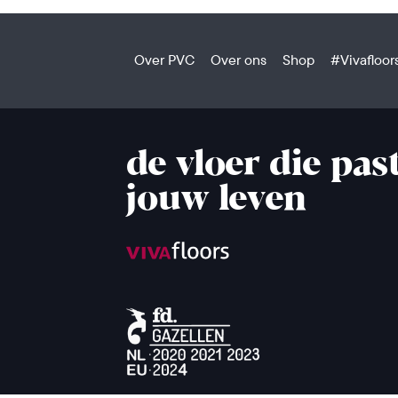
Over PVC
Over ons
Shop
#Vivafloor
de vloer die past
jouw leven