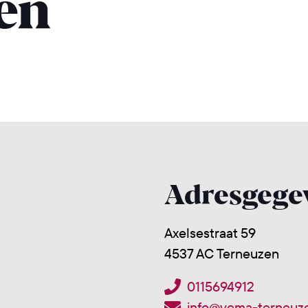
en
Adresgege
Axelsestraat 59
4537 AC Terneuzen
0115694912
info@vema-terneuze