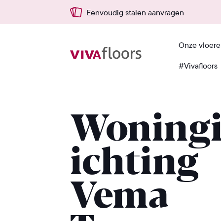
Eenvoudig stalen aanvragen
Onze vloer
#Vivafloors
Terug
Woning
ichting
Vema