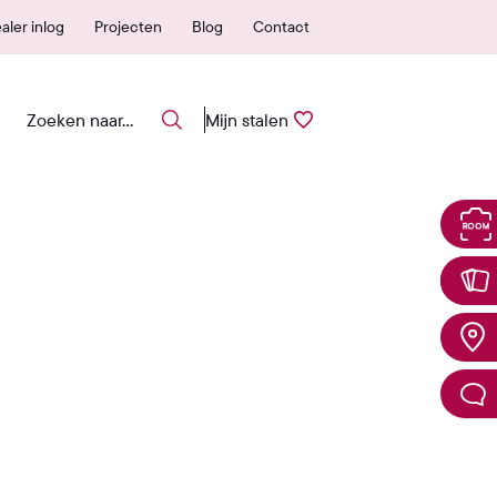
 erkende verkooppunten
25 jaar garantie
aler inlog
Projecten
Blog
Contact
Mijn stalen