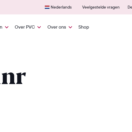
Snel vanuit NL geleverd
600+
Nederlands
Veelgestelde vragen
De
en
Over PVC
Over ons
Shop
inr