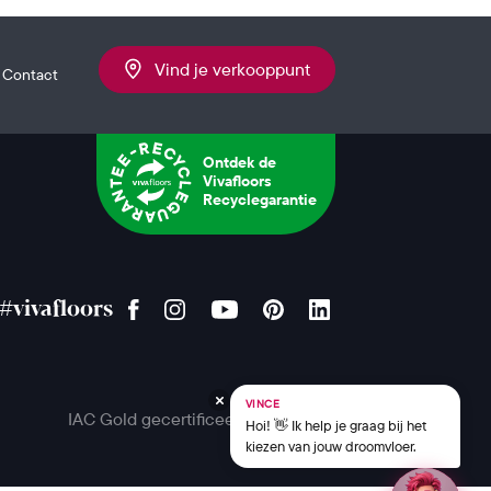
Vind je verkooppunt
Contact
Ontdek de
Vivafloors
Recyclegarantie
#vivafloors
VINCE
IAC Gold gecertificeerd
Hoi! 👋 Ik help je graag bij het
kiezen van jouw droomvloer.