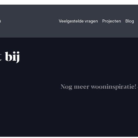
s
Veelgestelde vragen
Projecten
Blog
 bij
Nog meer wooninspiratie!