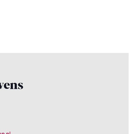
vens
n.nl