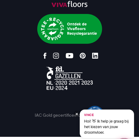
Ontdek de
Vivafloors
Recyclegarantie
IAC Gold gecertificeerd
VINCE
Hoi! 👋 Ik help je graag bij
het kiezen van jouw
droomvloer.