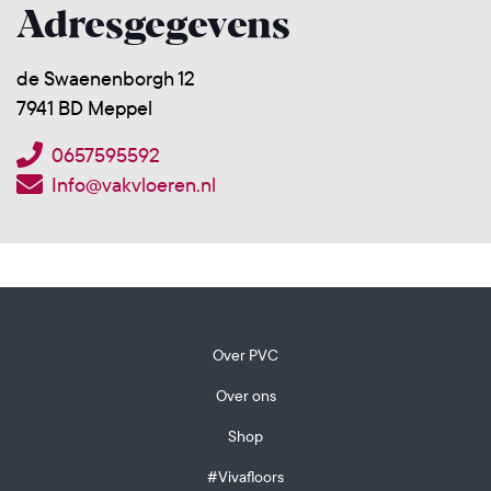
Adresgegevens
de Swaenenborgh 12
7941 BD Meppel
0657595592
Info@vakvloeren.nl
Over PVC
Over ons
Shop
#Vivafloors