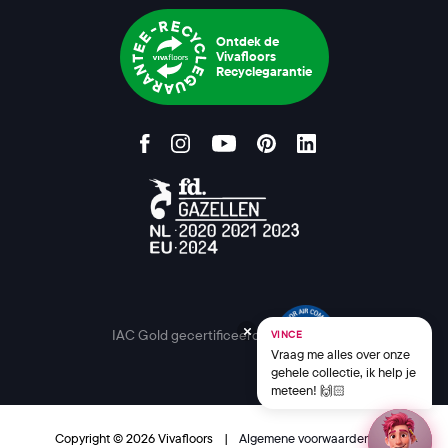
Ontdek de
Vivafloors
Recyclegarantie
IAC Gold gecertificeerd
VINCE
Vraag me alles over onze
gehele collectie, ik help je
meteen! 🙌🏻
Copyright © 2026 Vivafloors
|
Algemene voorwaarden
|