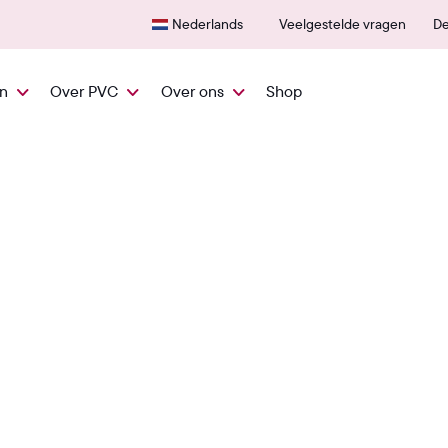
Snel vanuit NL geleverd
600+
Nederlands
Veelgestelde vragen
De
en
Over PVC
Over ons
Shop