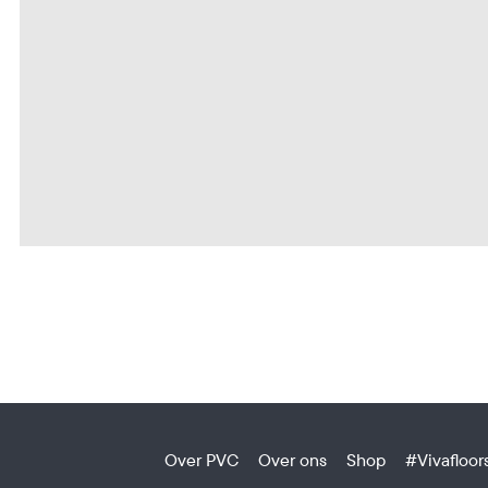
Over PVC
Over ons
Shop
#Vivafloor