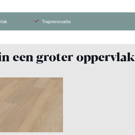
vlak
Traprenovatie
 in een groter oppervla