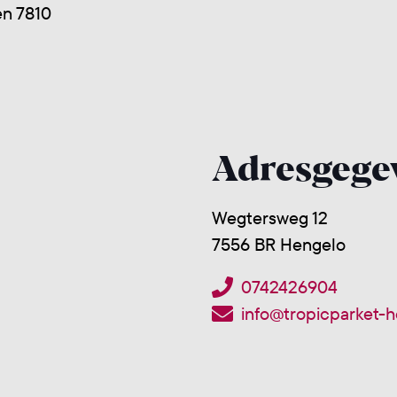
en 7810
Adresgege
Wegtersweg 12
7556 BR Hengelo
0742426904
info@tropicparket-h