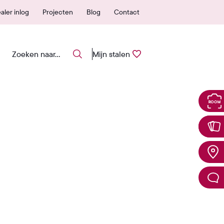
 erkende verkooppunten
25 jaar garantie
aler inlog
Projecten
Blog
Contact
Mijn stalen