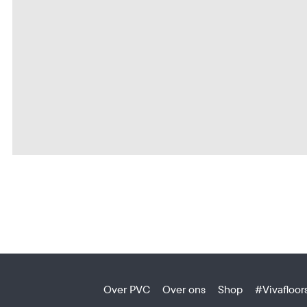
Over PVC
Over ons
Shop
#Vivafloor