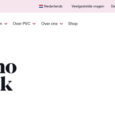
Snel vanuit NL geleverd
600+
Nederlands
Veelgestelde vragen
De
en
Over PVC
Over ons
Shop
ho
jk