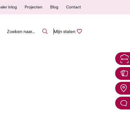
 erkende verkooppunten
25 jaar garantie
aler inlog
Projecten
Blog
Contact
Mijn stalen