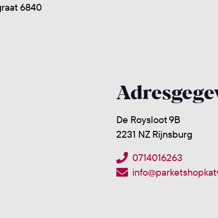
graat 6840
Adresgege
De Roysloot 9B
2231 NZ Rijnsburg
0714016263
info@parketshopkatw