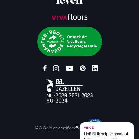
leven
Ontdek de
Vivafloors
Recyclegarantie
IAC Gold gecertificeerd
VINCE
Hoi! 👋 Ik help je graag bij