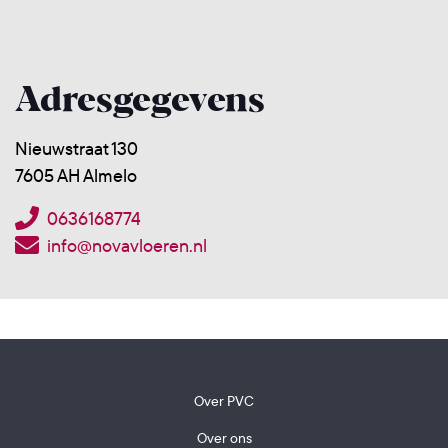
Adresgegevens
Nieuwstraat 130
7605 AH Almelo
0636168774
info@novavloeren.nl
Over PVC
Over ons