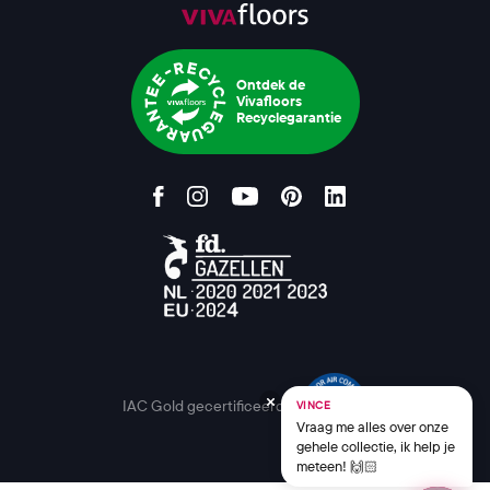
Ontdek de
Vivafloors
Recyclegarantie
IAC Gold gecertificeerd
VINCE
Vraag me alles over onze
gehele collectie, ik help je
meteen! 🙌🏻