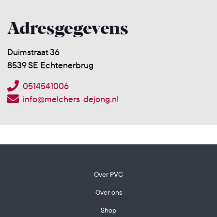
Adresgegevens
Duimstraat 36
8539 SE Echtenerbrug
0514541006
info@melchers-dejong.nl
Over PVC
Over ons
Shop