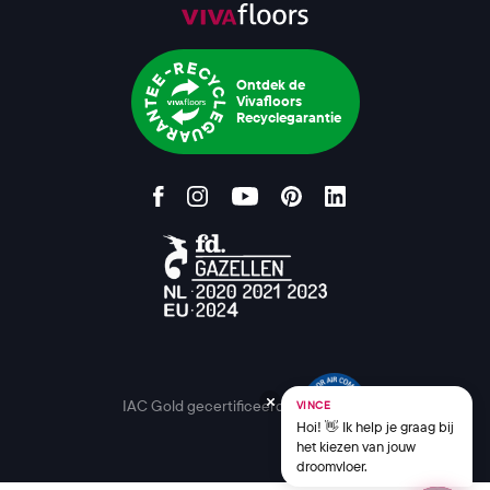
Ontdek de
Vivafloors
Recyclegarantie
IAC Gold gecertificeerd
VINCE
Hoi! 👋 Ik help je graag bij
het kiezen van jouw
droomvloer.