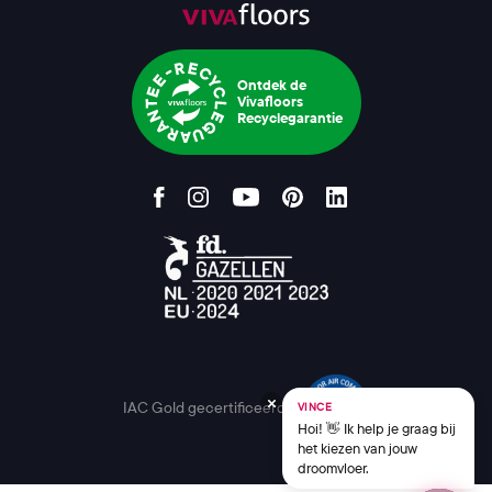
Ontdek de
Vivafloors
Recyclegarantie
IAC Gold gecertificeerd
VINCE
Hoi! 👋 Ik help je graag bij
het kiezen van jouw
droomvloer.