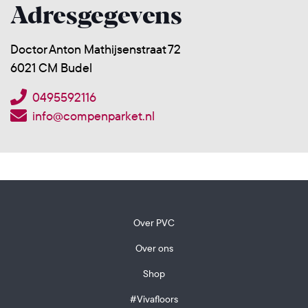
Adresgegevens
Doctor Anton Mathijsenstraat 72
6021 CM Budel
0495592116
info@compenparket.nl
Over PVC
Over ons
Shop
#Vivafloors