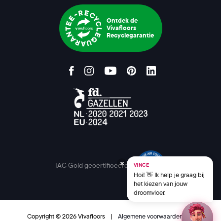
Ontdek de
Vivafloors
Recyclegarantie
IAC Gold gecertificeerd
VINCE
Hoi! 👋 Ik help je graag bij
het kiezen van jouw
droomvloer.
Copyright © 2026 Vivafloors
|
Algemene voorwaarden
|