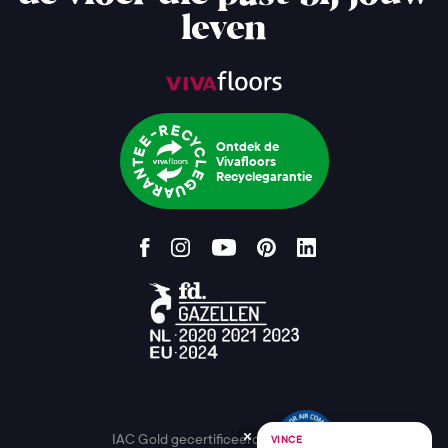
leven
Ontdek de
Vivafloors
Recyclegarantie
IAC Gold gecertificeerd
VINCE