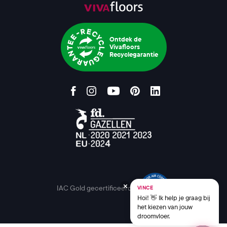
Ontdek de
Vivafloors
Recyclegarantie
IAC Gold gecertificeerd
VINCE
Hoi! 👋 Ik help je graag bij
het kiezen van jouw
droomvloer.