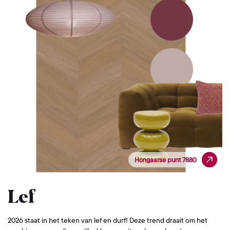
Hongaarse punt 7880
Hongaarse punt 7880
Lef
2026 staat in het teken van lef en durf! Deze trend draait om het