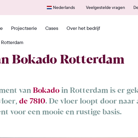
Snel vanuit NL geleverd
600+
Nederlands
Veelgestelde vragen
De
e
Projectserie
Cases
Over het bedrijf
 Rotterdam
an Bokado Rotterdam
ement van
Bokado
in Rotterdam is er ge
vloer,
de 7810
. De vloer loopt door naar 
t voor een mooie en rustige basis.