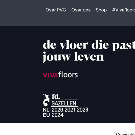
Over PVC
Over ons
Shop
#Vivafloor
de vloer die past
jouw leven
Copyright