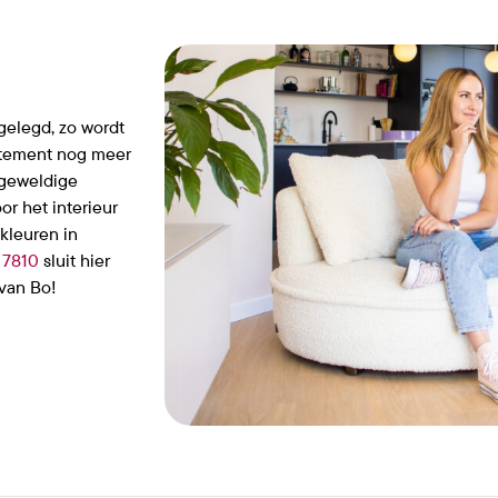
 gelegd, zo wordt
rtement nog meer
t geweldige
or het interieur
kleuren in
 7810
sluit hier
 van Bo!