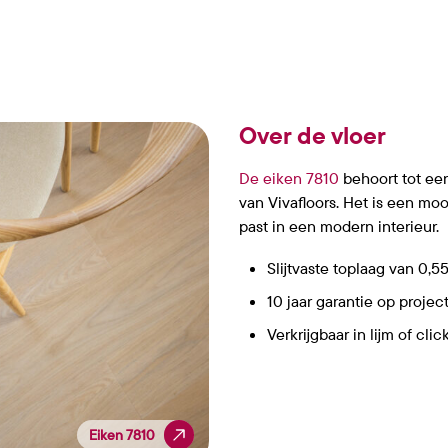
Over de vloer
De eiken 7810
behoort tot een
van Vivafloors. Het is een moo
past in een modern interieur.
Slijtvaste toplaag van 0,
10 jaar garantie op projec
Verkrijgbaar in lijm of clic
Eiken 7810
Eiken 7810