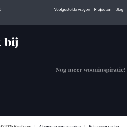
s
Veelgestelde vragen
Projecten
Blog
 bij
Nog meer wooninspiratie!
 © 2026 Vivafloors
|
Algemene voorwaarden
|
Privacyverklaring
|