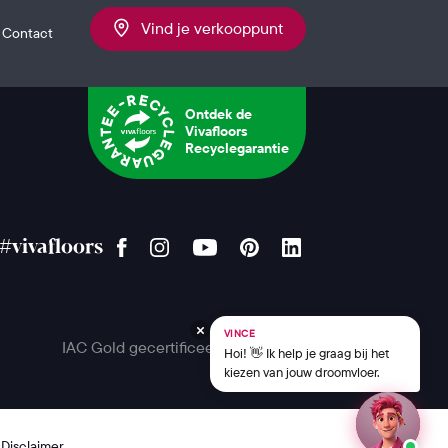
Vind je verkooppunt
Contact
Ontdek de
Vivafloors
Recyclegarantie
#vivafloors
VINCE
IAC Gold gecertificeerd
Hoi! 👋 Ik help je graag bij het
kiezen van jouw droomvloer.
Disclaimer