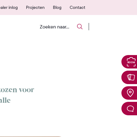
 erkende verkooppunten
25 jaar garantie
aler inlog
Projecten
Blog
Contact
kozen voor
alle