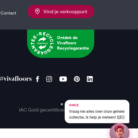
Vind je verkooppunt
Contact
Ontdek de
Vivafloors
Recyclegarantie
#vivafloors
VINCE
IAC Gold gecertificeerd
Vraag me alles over onze gehele
collectie, ik help je meteen! 🙌🏻