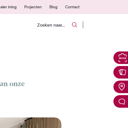
 vanuit NL geleverd
600+ erkende verk
aler inlog
Projecten
Blog
Contact
van onze