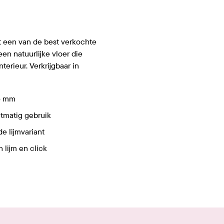
t een van de best verkochte
een natuurlijke vloer die
nterieur. Verkrijgbaar in
55 mm
ctmatig gebruik
de lijmvariant
n lijm en click