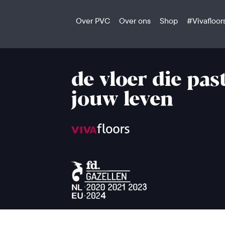
Over PVC
Over ons
Shop
#Vivafloor
de vloer die past
jouw leven