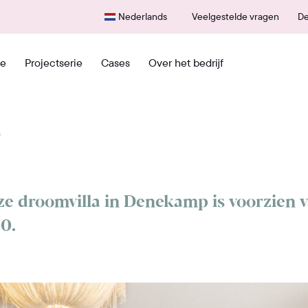
Eenvoudig stalen aanvragen
Snel
Nederlands
Veelgestelde vragen
De
e
Projectserie
Cases
Over het bedrijf
p
ze droomvilla in Denekamp is voorzien 
0.