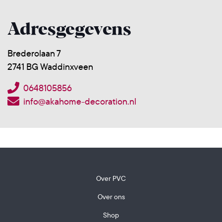
Adresgegevens
Brederolaan 7
2741 BG Waddinxveen
0648105856
info@akahome-decoration.nl
Over PVC
Over ons
Shop