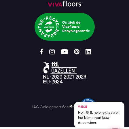
Ontdek de
Vivafloors
Recyclegarantie
IAC Gold gecertificeerd
VINCE
Hoi! 👋 Ik help je graag bij
het kiezen van jouw
droomvloer.